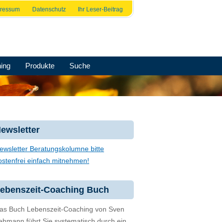
pressum
Datenschutz
Ihr Leser-Beitrag
ing
Produkte
Suche
ewsletter
ewsletter Beratungskolumne bitte
ostenfrei einfach mitnehmen!
ebenszeit-Coaching Buch
as Buch Lebenszeit-Coaching von Sven
ehmann führt Sie systematisch durch ein