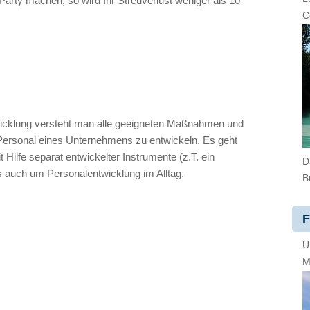
arty machen, so wird Ihr Streuverlust weniger als 10
C
icklung versteht man alle geeigneten Maßnahmen und
s Personal eines Unternehmens zu entwickeln. Es geht
Hilfe separat entwickelter Instrumente (z.T. ein
D
s auch um Personalentwicklung im Alltag.
B
F
U
M