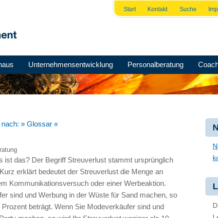
Start
Kontakt
Suche
Im
haus
Unternehmensentwicklung
Personalberatung
Coach
e nach:
» Glossar «
N
N
ratung
k
 ist das? Der Begriff Streuverlust stammt ursprünglich
urz erklärt bedeutet der Streuverlust die Menge an
em Kommunikationsversuch oder einer Werbeaktion.
L
fer sind und Werbung in der Wüste für Sand machen, so
D
00 Prozent beträgt. Wenn Sie Modeverkäufer sind und
L