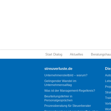
Start Dialog
Aktuelles
Beratungshau
streuverluste.de
Die
Unternehmensleitbild – warum?
Auto
Gelingender Wandel im
Leb
Unternehmensalltag
Proj
Was ist der Management-Regelkreis?
Stra
Beurteilungsfehler in
Trai
Personalgesprächen
Vort
Prozessberatung für Steuerberater
Wor