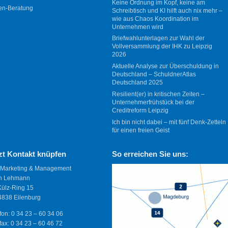
Keine Ordnung im Kopf, keine am
en-Beratung
Schreibtisch und KI hilft auch nix mehr –
wie aus Chaos Koordination im
Unternehmen wird
Briefwahlunterlagen zur Wahl der
Vollversammlung der IHK zu Leipzig
2026
Aktuelle Analyse zur Überschuldung in
Deutschland – SchuldnerAtlas
Deutschland 2025
Resilient(er) in kritischen Zeiten –
Unternehmerfrühstück bei der
Creditreform Leipzig
Ich bin nicht dabei – mit fünf Denk-Zetteln
für einen freien Geist
zt Kontakt knüpfen
So erreichen Sie uns:
 Marketing & Management
n Lehmann
Külz-Ring 15
838 Eilenburg
fon: 0 34 23 – 60 34 06
fax: 0 34 23 – 60 46 72