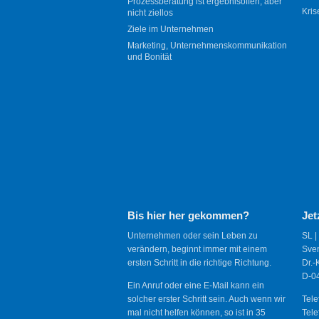
Prozessberatung ist ergebnisoffen, aber
Kris
nicht ziellos
Ziele im Unternehmen
Marketing, Unternehmenskommunikation
und Bonität
Bis hier her gekommen?
Jet
Unternehmen oder sein Leben zu
SL |
verändern, beginnt immer mit einem
Sve
ersten Schritt in die richtige Richtung.
Dr.-
D-04
Ein Anruf oder eine E-Mail kann ein
solcher erster Schritt sein. Auch wenn wir
Tele
mal nicht helfen können, so ist in 35
Tele