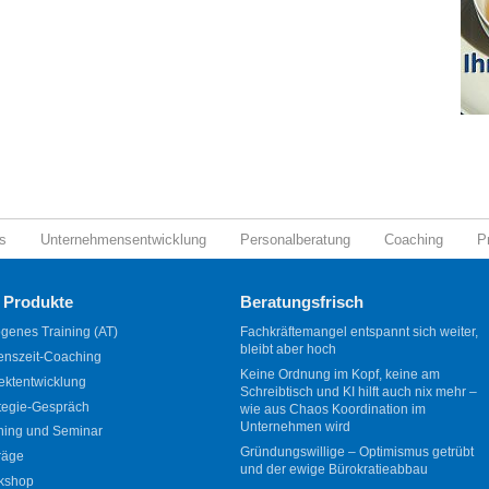
s
Unternehmensentwicklung
Personalberatung
Coaching
P
 Produkte
Beratungsfrisch
genes Training (AT)
Fachkräftemangel entspannt sich weiter,
bleibt aber hoch
enszeit-Coaching
Keine Ordnung im Kopf, keine am
ektentwicklung
Schreibtisch und KI hilft auch nix mehr –
tegie-Gespräch
wie aus Chaos Koordination im
Unternehmen wird
ning und Seminar
Gründungswillige – Optimismus getrübt
räge
und der ewige Bürokratieabbau
kshop