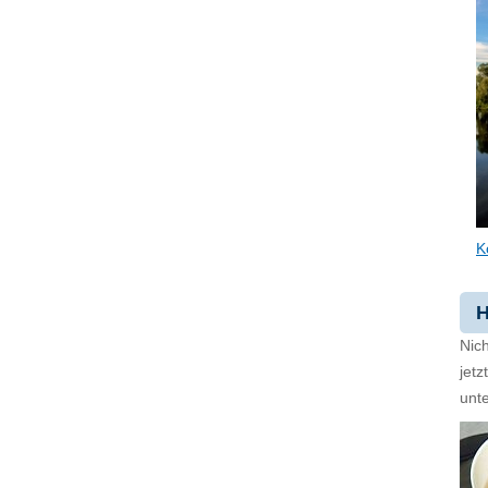
K
H
Nich
jet
unte