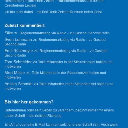
Resilient(er) in kritischen Zeiten – Unternehmerfrühstück bei der
Creditreform Leipzig
Ich bin nicht dabei – mit fünf Denk-Zetteln für einen freien Geist
Zuletzt kommentiert
Silke
zu
Regionenmarketing via Radio – zu Gast bei SecondRadio
Sven Lehmann
zu
Regionenmarketing via Radio – zu Gast bei
SecondRadio
Emil Rüstmeyer
zu
Regionenmarketing via Radio – zu Gast bei
SecondRadio
Tom Schneider
zu
Tolle Mitarbeiter in der Steuerkanzlei halten und
motivieren
Mert Müller
zu
Tolle Mitarbeiter in der Steuerkanzlei halten und
motivieren
Annika Schmidt
zu
Tolle Mitarbeiter in der Steuerkanzlei halten und
motivieren
Bis hier her gekommen?
Unternehmen oder sein Leben zu verändern, beginnt immer mit einem
ersten Schritt in die richtige Richtung.
Ein Anruf oder eine E-Mail kann ein solcher erster Schritt sein. Auch wenn