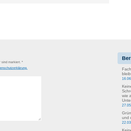
Ber
r sind markiert. *
enschutzerklärung.
Fach
blei
16.0
Kein
Schr
wie 
Unte
27.0
Grün
und 
22.0
Kein