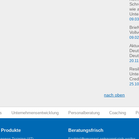
Schre
wie 
Unte
09.0
Brie
Voll
09.0
Aktu
Deut
Deut
20.11
Resil
Unte
Cred
25.1
nach oben
s
Unternehmensentwicklung
Personalberatung
Coaching
P
 Produkte
Beratungsfrisch
genes Training (AT)
Fachkräftemangel entspannt sich weiter,