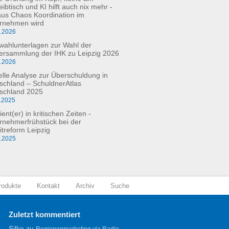
ibtisch und KI hilft auch nix mehr -
aus Chaos Koordination im
rnehmen wird
3.2026
fwahlunterlagen zur Wahl der
versammlung der IHK zu Leipzig 2026
2.2026
elle Analyse zur Überschuldung in
schland – SchuldnerAtlas
schland 2025
.2025
ient(er) in kritischen Zeiten -
rnehmerfrühstück bei der
itreform Leipzig
0.2025
rodukte
Kontakt
Archiv
Suche
Zuletzt kommentiert
Silke
zu
Regionenmarketing via Radio