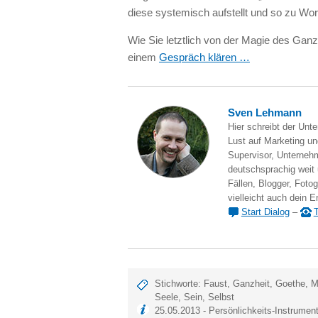
diese systemisch aufstellt und so zu Wor
Wie Sie letztlich von der Magie des Ganz
einem
Gespräch klären …
Sven Lehmann
Hier schreibt der Unt
Lust auf Marketing und
Supervisor, Unternehm
deutschsprachig weit
Fällen, Blogger, Fotog
vielleicht auch dein E
Start Dialog
–
T
Stichworte:
Faust
,
Ganzheit
,
Goethe
,
M
Seele
,
Sein
,
Selbst
25.05.2013 -
Persönlichkeits-Instrumen