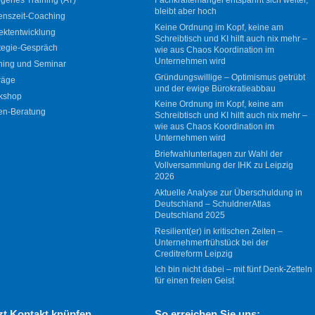
bleibt aber hoch
enszeit-Coaching
Keine Ordnung im Kopf, keine am
ektentwicklung
Schreibtisch und KI hilft auch nix mehr –
tegie-Gespräch
wie aus Chaos Koordination im
Unternehmen wird
ning und Seminar
Gründungswillige – Optimismus getrübt
räge
und der ewige Bürokratieabbau
kshop
Keine Ordnung im Kopf, keine am
en-Beratung
Schreibtisch und KI hilft auch nix mehr –
wie aus Chaos Koordination im
Unternehmen wird
Briefwahlunterlagen zur Wahl der
Vollversammlung der IHK zu Leipzig
2026
Aktuelle Analyse zur Überschuldung in
Deutschland – SchuldnerAtlas
Deutschland 2025
Resilient(er) in kritischen Zeiten –
Unternehmerfrühstück bei der
Creditreform Leipzig
Ich bin nicht dabei – mit fünf Denk-Zetteln
für einen freien Geist
zt Kontakt knüpfen
So erreichen Sie uns: