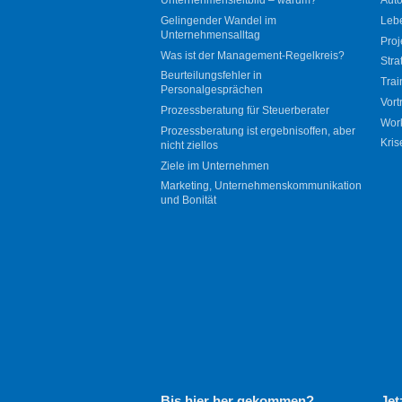
Gelingender Wandel im
Leb
Unternehmensalltag
Proj
Was ist der Management-Regelkreis?
Stra
Beurteilungsfehler in
Trai
Personalgesprächen
Vort
Prozessberatung für Steuerberater
Wor
Prozessberatung ist ergebnisoffen, aber
Kris
nicht ziellos
Ziele im Unternehmen
Marketing, Unternehmenskommunikation
und Bonität
Bis hier her gekommen?
Jet