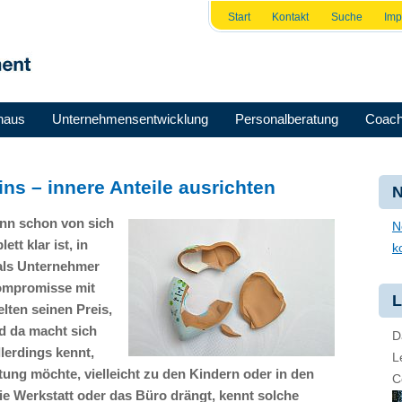
Start
Kontakt
Suche
Im
haus
Unternehmensentwicklung
Personalberatung
Coach
ns – innere Anteile ausrichten
N
ann schon von sich
N
t klar ist, in
k
 als Unternehmer
ompromisse mit
L
lten seinen Preis,
nd da macht sich
D
llerdings kennt,
L
htung möchte, vielleicht zu den Kindern oder in den
C
 die Werkstatt oder das Büro drängt, kennt solche