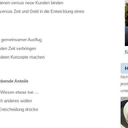
enen versus neue Kunden binden
 versus Zeit und Geld in die Entwicklung eines
s gemeinsamer Ausflug
den Zeit verbringen
K
 Ideen Konzepte machen
H
Nich
ebende Anteile
jet
unte
m Wissen etwas tue …
ch anderes wollen
 Entscheidung drücke