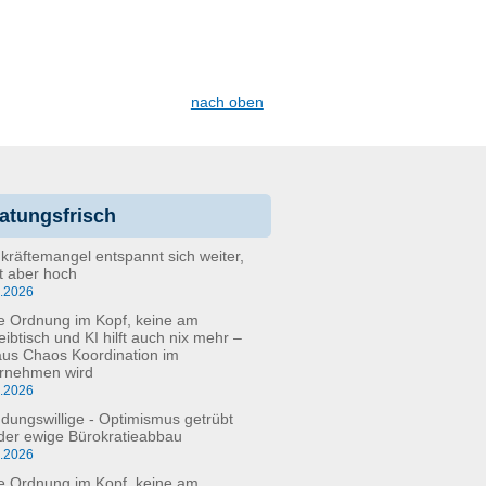
nach oben
atungsfrisch
kräftemangel entspannt sich weiter,
bt aber hoch
6.2026
e Ordnung im Kopf, keine am
eibtisch und KI hilft auch nix mehr –
aus Chaos Koordination im
rnehmen wird
5.2026
dungswillige - Optimismus getrübt
der ewige Bürokratieabbau
3.2026
e Ordnung im Kopf, keine am