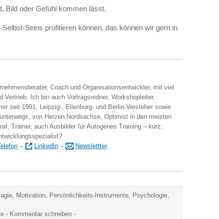
t, Bild oder Gefühl kommen lässt.
-Selbst-Seins profitieren können, das können wir gern in
ernehmensberater, Coach und Organisationsentwickler, mit viel
 Vertrieb. Ich bin auch Vortragsredner, Workshopleiter,
er seit 1991, Leipzig-, Eilenburg- und Berlin-Versteher sowie
 unterwegs, von Herzen Nordsachse, Optimist in den meisten
raf, Trainer, auch Ausbilder für Autogenes Training – kurz:
ntwicklungsspezialist?
elefon
–
LinkedIn
–
Newslettter
agie
,
Motivation
,
Persönlichkeits-Instrumente
,
Psychologie
,
te
-
Kommentar schreiben
-